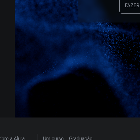
FAZER
bre a Alura
Um curso
Graduação