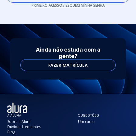
PRIMEIRO ACESSO / ESQUECI MINHA SENHA
Ainda não estuda com a
gente?
FAZER MATRÍCULA
A ALURA
SUGESTÕES
Sobre a Alura
Um curso
Dúvidas frequentes
Blog