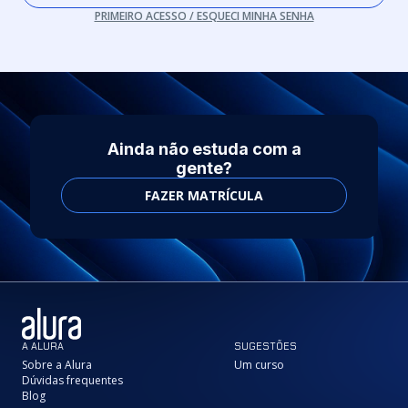
PRIMEIRO ACESSO / ESQUECI MINHA SENHA
Ainda não estuda com a
gente?
FAZER MATRÍCULA
A ALURA
SUGESTÕES
Sobre a Alura
Um curso
Dúvidas frequentes
Blog