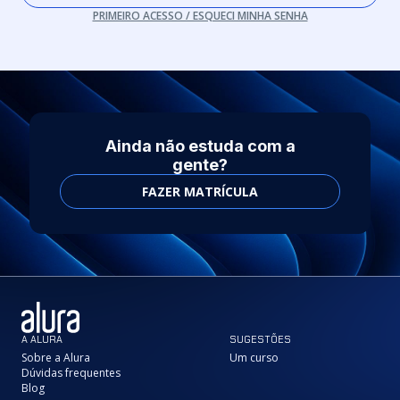
PRIMEIRO ACESSO / ESQUECI MINHA SENHA
Ainda não estuda com a
gente?
FAZER MATRÍCULA
A ALURA
SUGESTÕES
Sobre a Alura
Um curso
Dúvidas frequentes
Blog