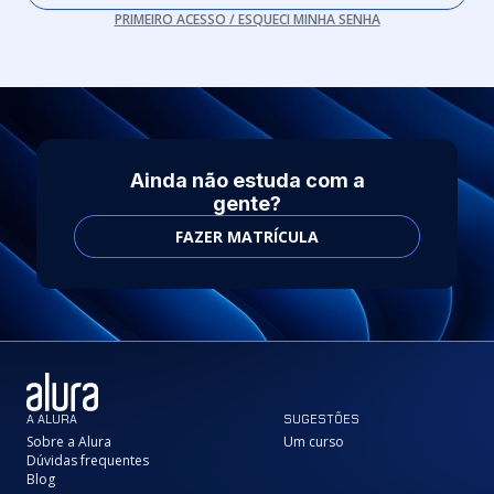
PRIMEIRO ACESSO / ESQUECI MINHA SENHA
Ainda não estuda com a
gente?
FAZER MATRÍCULA
A ALURA
SUGESTÕES
Sobre a Alura
Um curso
Dúvidas frequentes
Blog