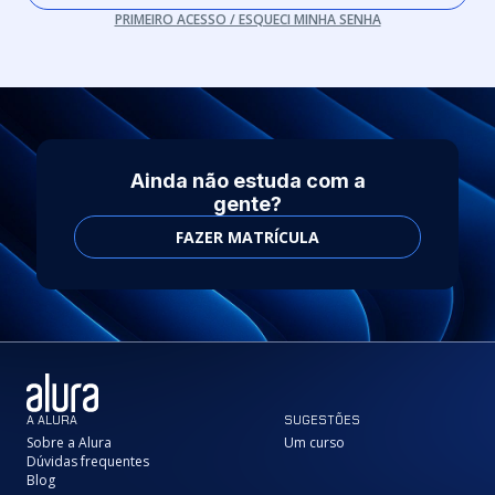
PRIMEIRO ACESSO / ESQUECI MINHA SENHA
Ainda não estuda com a
gente?
FAZER MATRÍCULA
A ALURA
SUGESTÕES
Sobre a Alura
Um curso
Dúvidas frequentes
Blog