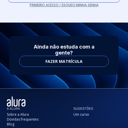
PRIMEIRO ACESSO / ESQUECI MINHA SENHA
Ainda não estuda com a
gente?
FAZER MATRÍCULA
A ALURA
SUGESTÕES
Sobre a Alura
Um curso
Dúvidas frequentes
Blog