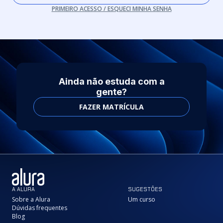
PRIMEIRO ACESSO / ESQUECI MINHA SENHA
Ainda não estuda com a
gente?
FAZER MATRÍCULA
A ALURA
SUGESTÕES
Sobre a Alura
Um curso
Dúvidas frequentes
Blog