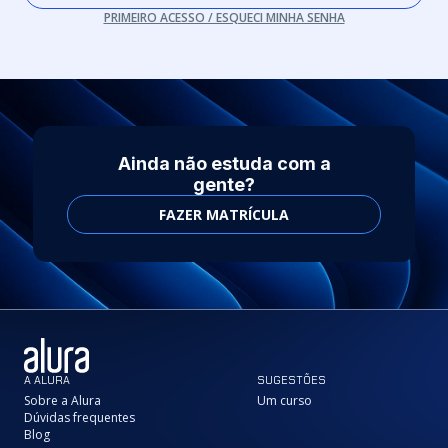
PRIMEIRO ACESSO / ESQUECI MINHA SENHA
Ainda não estuda com a
gente?
FAZER MATRÍCULA
A ALURA
SUGESTÕES
Sobre a Alura
Um curso
Dúvidas frequentes
Blog