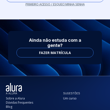
PRIMEIRO ACESSO / ESQUECI MINHA SENHA
Ainda não estuda com a
gente?
FAZER MATRÍCULA
A ALURA
SUGESTÕES
Sobre a Alura
Um curso
Dúvidas frequentes
Blog