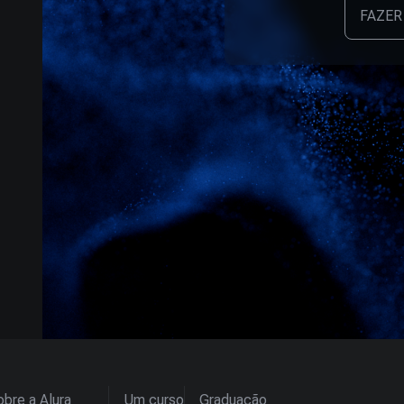
FAZER
bre a Alura
Um curso
Graduação