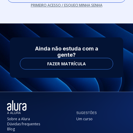
PRIMEIRO ACESSO / ESQUECI MINHA SENHA
Ainda não estuda com a
gente?
FAZER MATRÍCULA
A ALURA
SUGESTÕES
Sobre a Alura
Um curso
Dúvidas frequentes
Blog