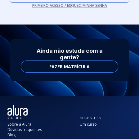
PRIMEIRO ACESSO / ESQUECI MINHA SENHA
Ainda não estuda com a
gente?
FAZER MATRÍCULA
A ALURA
SUGESTÕES
Sobre a Alura
Um curso
Dúvidas frequentes
Blog