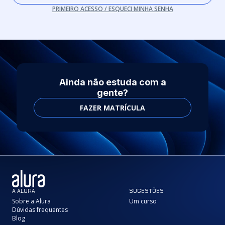
PRIMEIRO ACESSO / ESQUECI MINHA SENHA
Ainda não estuda com a
gente?
FAZER MATRÍCULA
A ALURA
SUGESTÕES
Sobre a Alura
Um curso
Dúvidas frequentes
Blog