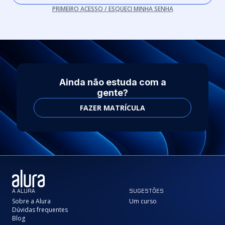
PRIMEIRO ACESSO / ESQUECI MINHA SENHA
Ainda não estuda com a
gente?
FAZER MATRÍCULA
A ALURA
SUGESTÕES
Sobre a Alura
Um curso
Dúvidas frequentes
Blog