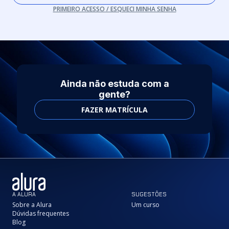
PRIMEIRO ACESSO / ESQUECI MINHA SENHA
Ainda não estuda com a
gente?
FAZER MATRÍCULA
A ALURA
SUGESTÕES
Sobre a Alura
Um curso
Dúvidas frequentes
Blog