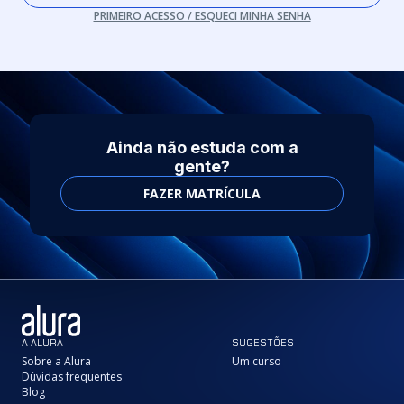
PRIMEIRO ACESSO / ESQUECI MINHA SENHA
Ainda não estuda com a
gente?
FAZER MATRÍCULA
A ALURA
SUGESTÕES
Sobre a Alura
Um curso
Dúvidas frequentes
Blog