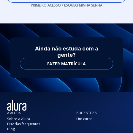
PRIMEIRO ACESSO / ESQUECI MINHA SENHA
Ainda não estuda com a
gente?
FAZER MATRÍCULA
A ALURA
SUGESTÕES
Sobre a Alura
Um curso
Dúvidas frequentes
Blog