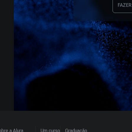
FAZER
bre a Alura
Um curso
Graduação