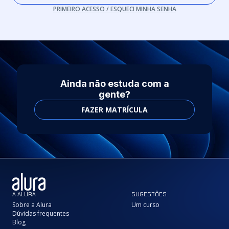
PRIMEIRO ACESSO / ESQUECI MINHA SENHA
Ainda não estuda com a
gente?
FAZER MATRÍCULA
A ALURA
SUGESTÕES
Sobre a Alura
Um curso
Dúvidas frequentes
Blog