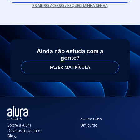
PRIMEIRO ACESSO / ESQUECI MINHA SENHA
Ainda não estuda com a
gente?
FAZER MATRÍCULA
A ALURA
SUGESTÕES
Sobre a Alura
Um curso
Dúvidas frequentes
Blog