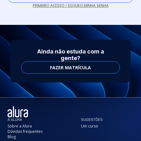
PRIMEIRO ACESSO / ESQUECI MINHA SENHA
Ainda não estuda com a
gente?
FAZER MATRÍCULA
A ALURA
SUGESTÕES
Sobre a Alura
Um curso
Dúvidas frequentes
Blog