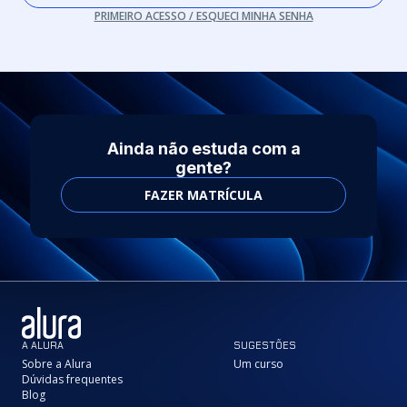
PRIMEIRO ACESSO / ESQUECI MINHA SENHA
Ainda não estuda com a
gente?
FAZER MATRÍCULA
A ALURA
SUGESTÕES
Sobre a Alura
Um curso
Dúvidas frequentes
Blog