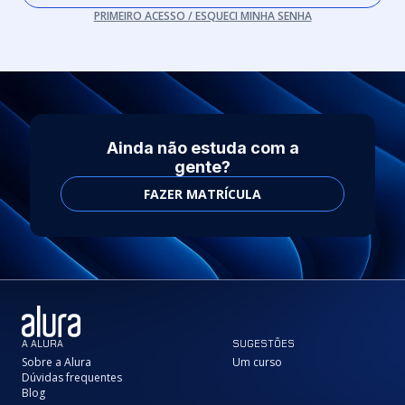
PRIMEIRO ACESSO / ESQUECI MINHA SENHA
Ainda não estuda com a
gente?
FAZER MATRÍCULA
A ALURA
SUGESTÕES
Sobre a Alura
Um curso
Dúvidas frequentes
Blog