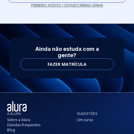
PRIMEIRO ACESSO / ESQUECI MINHA SENHA
Ainda não estuda com a
gente?
FAZER MATRÍCULA
A ALURA
SUGESTÕES
Sobre a Alura
Um curso
Dúvidas frequentes
Blog