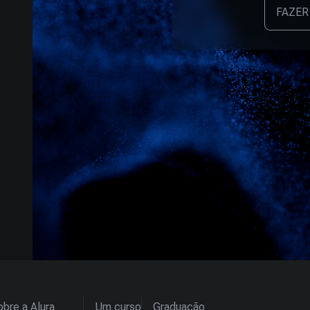
FAZER
bre a Alura
Um curso
Graduação