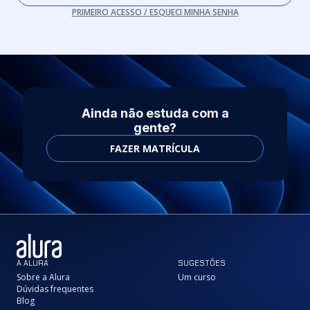
PRIMEIRO ACESSO / ESQUECI MINHA SENHA
Ainda não estuda com a
gente?
FAZER MATRÍCULA
A ALURA
SUGESTÕES
Sobre a Alura
Um curso
Dúvidas frequentes
Blog