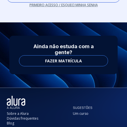
PRIMEIRO ACESSO / ESQUECI MINHA SENHA
Ainda não estuda com a
gente?
FAZER MATRÍCULA
A ALURA
SUGESTÕES
Sobre a Alura
Um curso
Dúvidas frequentes
Blog