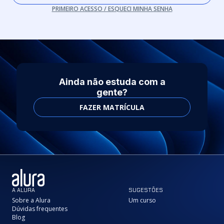
PRIMEIRO ACESSO / ESQUECI MINHA SENHA
Ainda não estuda com a
gente?
FAZER MATRÍCULA
A ALURA
SUGESTÕES
Sobre a Alura
Um curso
Dúvidas frequentes
Blog