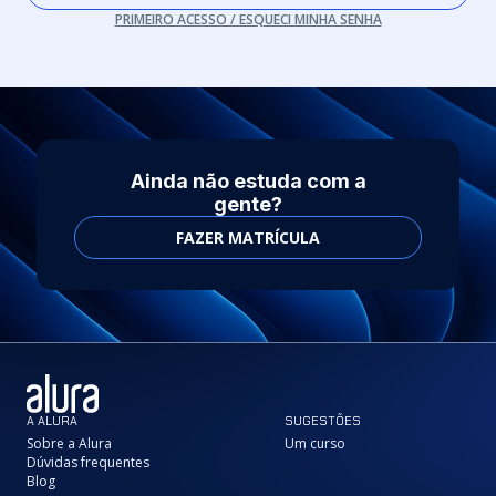
PRIMEIRO ACESSO / ESQUECI MINHA SENHA
Ainda não estuda com a
gente?
FAZER MATRÍCULA
A ALURA
SUGESTÕES
Sobre a Alura
Um curso
Dúvidas frequentes
Blog