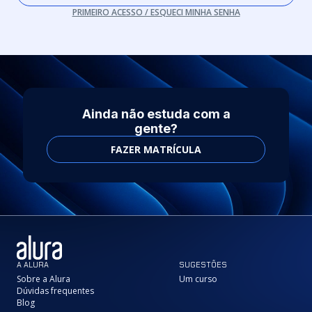
PRIMEIRO ACESSO / ESQUECI MINHA SENHA
Ainda não estuda com a
gente?
FAZER MATRÍCULA
A ALURA
SUGESTÕES
Sobre a Alura
Um curso
Dúvidas frequentes
Blog