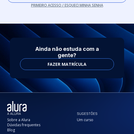
PRIMEIRO ACESSO / ESQUECI MINHA SENHA
Ainda não estuda com a
gente?
FAZER MATRÍCULA
A ALURA
SUGESTÕES
Sobre a Alura
Um curso
Dúvidas frequentes
Blog