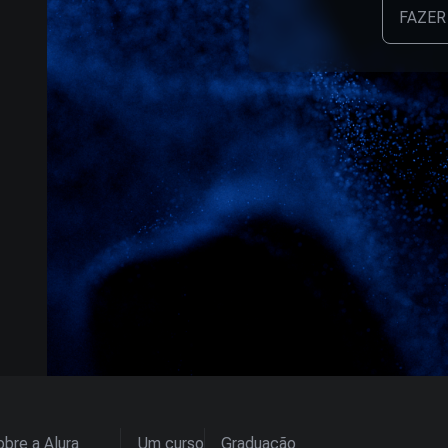
FAZER
bre a Alura
Um curso
Graduação