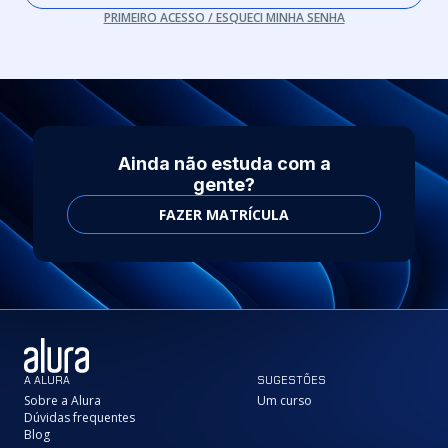
PRIMEIRO ACESSO / ESQUECI MINHA SENHA
Ainda não estuda com a
gente?
FAZER MATRÍCULA
A ALURA
SUGESTÕES
Sobre a Alura
Um curso
Dúvidas frequentes
Blog