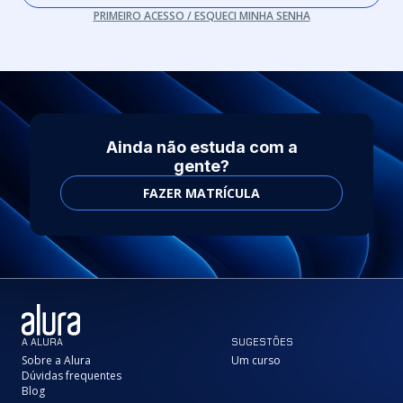
PRIMEIRO ACESSO / ESQUECI MINHA SENHA
Ainda não estuda com a
gente?
FAZER MATRÍCULA
A ALURA
SUGESTÕES
Sobre a Alura
Um curso
Dúvidas frequentes
Blog