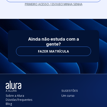
PRIMEIRO ACESSO / ESQUECI MINHA SENHA
Ainda não estuda com a
gente?
FAZER MATRÍCULA
A ALURA
SUGESTÕES
Sobre a Alura
Um curso
Dúvidas frequentes
Blog