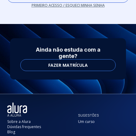
PRIMEIRO ACESSO / ESQUECI MINHA SENHA
Ainda não estuda com a
gente?
FAZER MATRÍCULA
A ALURA
SUGESTÕES
Sobre a Alura
Um curso
Dúvidas frequentes
Blog