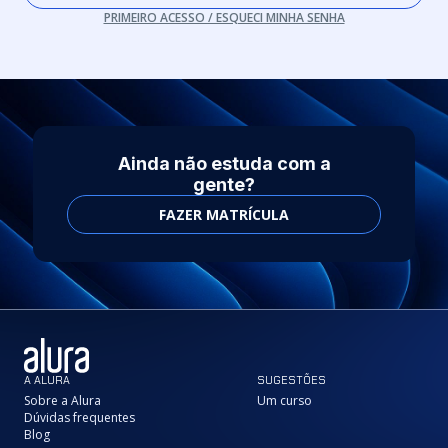
PRIMEIRO ACESSO / ESQUECI MINHA SENHA
Ainda não estuda com a
gente?
FAZER MATRÍCULA
A ALURA
SUGESTÕES
Sobre a Alura
Um curso
Dúvidas frequentes
Blog