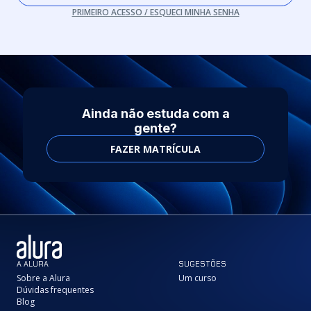
PRIMEIRO ACESSO / ESQUECI MINHA SENHA
Ainda não estuda com a
gente?
FAZER MATRÍCULA
A ALURA
SUGESTÕES
Sobre a Alura
Um curso
Dúvidas frequentes
Blog