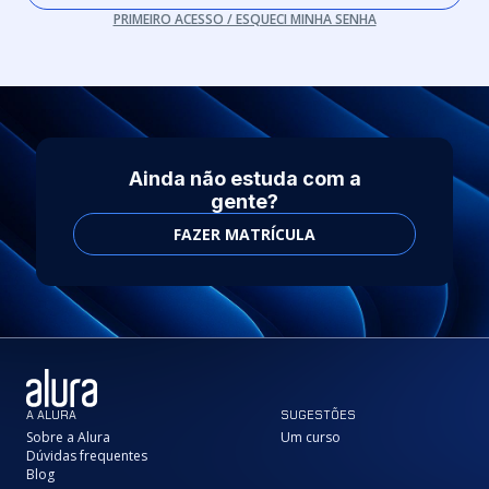
PRIMEIRO ACESSO / ESQUECI MINHA SENHA
Ainda não estuda com a
gente?
FAZER MATRÍCULA
A ALURA
SUGESTÕES
Sobre a Alura
Um curso
Dúvidas frequentes
Blog