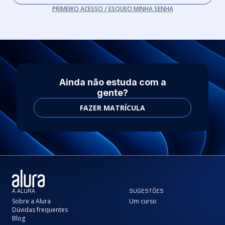
PRIMEIRO ACESSO / ESQUECI MINHA SENHA
Ainda não estuda com a
gente?
FAZER MATRÍCULA
A ALURA
SUGESTÕES
Sobre a Alura
Um curso
Dúvidas frequentes
Blog