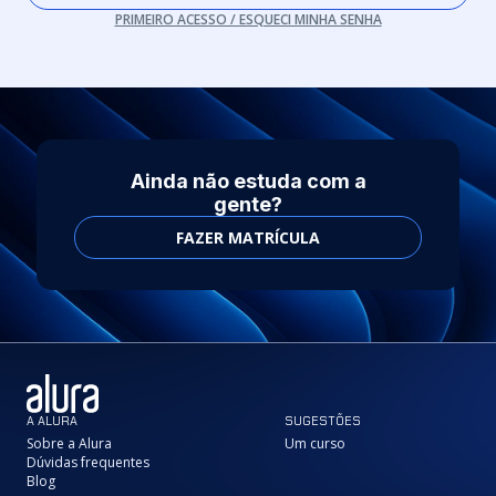
PRIMEIRO ACESSO / ESQUECI MINHA SENHA
Ainda não estuda com a
gente?
FAZER MATRÍCULA
A ALURA
SUGESTÕES
Sobre a Alura
Um curso
Dúvidas frequentes
Blog