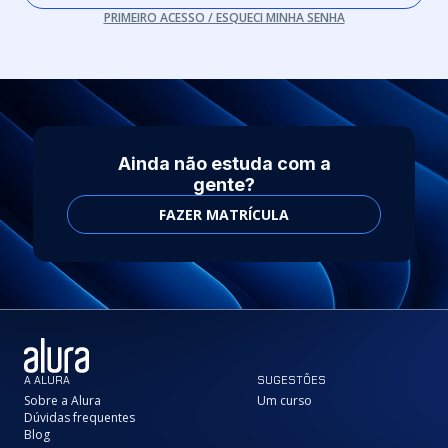
PRIMEIRO ACESSO / ESQUECI MINHA SENHA
Ainda não estuda com a
gente?
FAZER MATRÍCULA
A ALURA
SUGESTÕES
Sobre a Alura
Um curso
Dúvidas frequentes
Blog