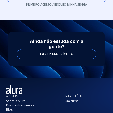
PRIMEIRO ACESSO / ESQUECI MINHA SENHA
Ainda não estuda com a
gente?
FAZER MATRÍCULA
A ALURA
SUGESTÕES
Sobre a Alura
Um curso
Dúvidas frequentes
Blog