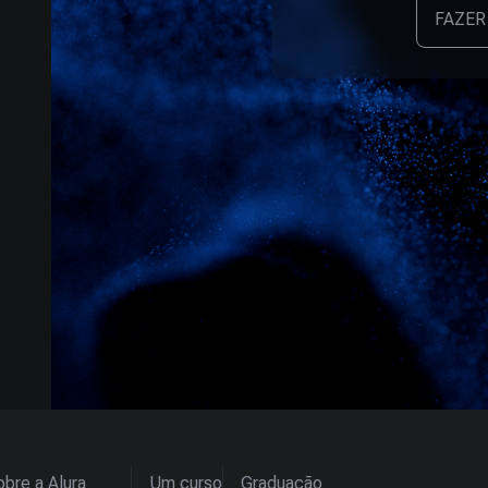
FAZER
bre a Alura
Um curso
Graduação