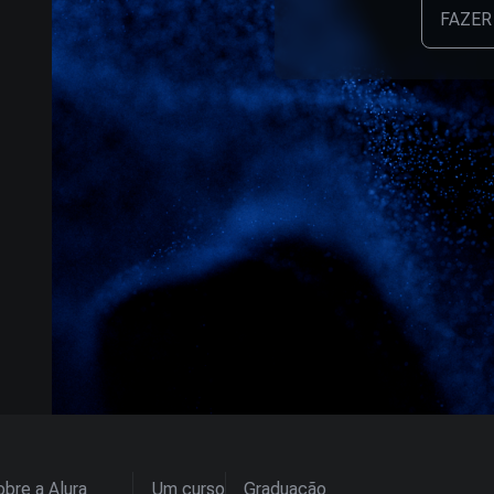
FAZER
bre a Alura
Um curso
Graduação