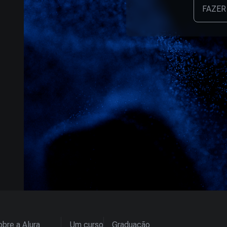
FAZER
bre a Alura
Um curso
Graduação