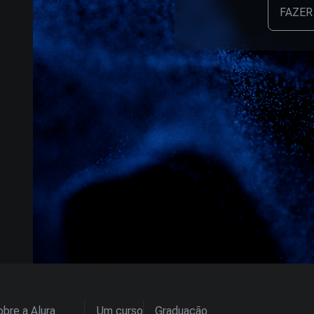
FAZER
bre a Alura
Um curso
Graduação