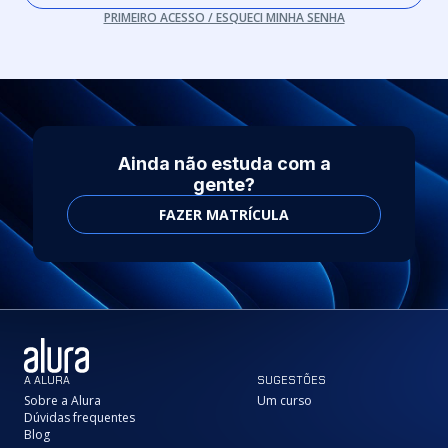
PRIMEIRO ACESSO / ESQUECI MINHA SENHA
Ainda não estuda com a
gente?
FAZER MATRÍCULA
A ALURA
SUGESTÕES
Sobre a Alura
Um curso
Dúvidas frequentes
Blog