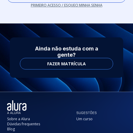
PRIMEIRO ACESSO / ESQUECI MINHA SENHA
Ainda não estuda com a
gente?
FAZER MATRÍCULA
A ALURA
SUGESTÕES
Sobre a Alura
Um curso
Dúvidas frequentes
Blog